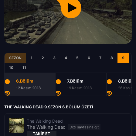
SEZON
1
2
3
4
5
6
7
8
9
10
11
6.Bölüm
7.Bölüm
8.Bölüm
12 Kasım 2018
19 Kasım 2018
26 Kasım 
THE WALKING DEAD 9.SEZON 6.BÖLÜM ÖZETI
The Walking Dead
The Walking Dead
TAKIP ET