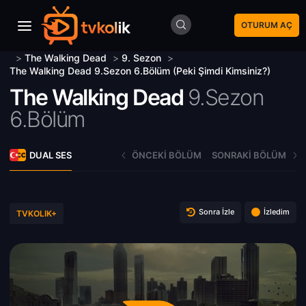
OTURUM AÇ
>
The Walking Dead
>
9. Sezon
>
The Walking Dead 9.Sezon 6.Bölüm (Peki Şimdi Kimsiniz?)
The Walking Dead
9.Sezon
6.Bölüm
DUAL SES
ÖNCEKI BÖLÜM
SONRAKI BÖLÜM
Sonra İzle
İzledim
TVKOLIK+