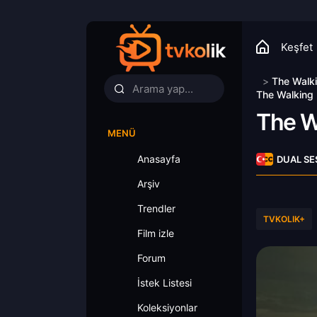
Keşfet
>
The Walk
The Walking 
The W
MENÜ
Anasayfa
DUAL SE
Arşiv
Trendler
TVKOLIK+
Film izle
Forum
İstek Listesi
Koleksiyonlar