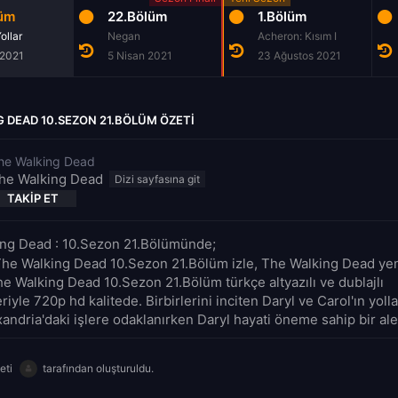
lüm
22.Bölüm
1.Bölüm
ollar
Negan
Acheron: Kısım I
 2021
5 Nisan 2021
23 Ağustos 2021
 DEAD 10.SEZON 21.BÖLÜM ÖZETI
he Walking Dead
he Walking Dead
TAKIP ET
ng Dead : 10.Sezon 21.Bölümünde;
The Walking Dead 10.Sezon 21.Bölüm izle, The Walking Dead yen
he Walking Dead 10.Sezon 21.Bölüm türkçe altyazılı ve dublajlı
iyle 720p hd kalitede. Birbirlerini inciten Daryl ve Carol'ın yolları
andria'daki işlere odaklanırken Daryl hayati öneme sahip bir aleti
eti
tarafından oluşturuldu.