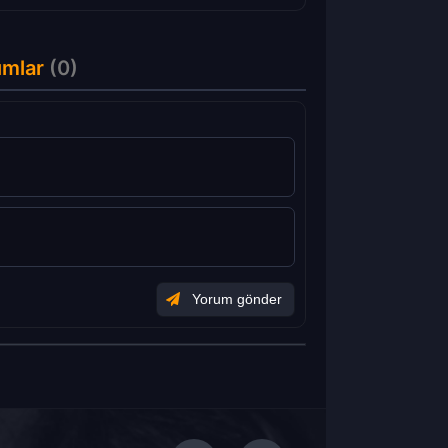
umlar
(0)