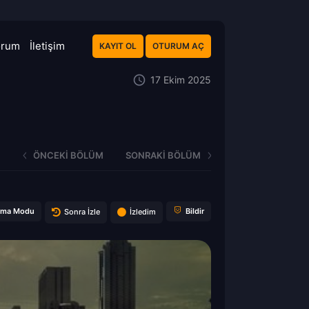
orum
İletişim
KAYIT OL
OTURUM AÇ
17 Ekim 2025
ÖNCEKI BÖLÜM
SONRAKI BÖLÜM
ema Modu
Bildir
Sonra İzle
İzledim