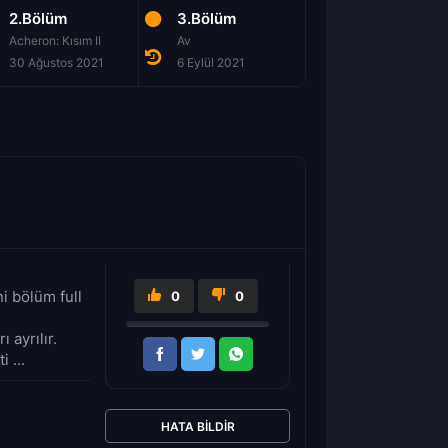
2.Bölüm
3.Bölüm
4.Bölüm
Acheron: Kısım II
Av
Teslim
30 Ağustos 2021
6 Eylül 2021
13 Eylül 2021
i bölüm full
0
0
 ayrılır.
 ...
HATA BILDIR