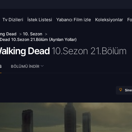
Tv Dizileri
İstek Listesi
Yabancı Film izle
Koleksiyonlar
F
ing Dead
>
10. Sezon
>
Dead 10.Sezon 21.Bölüm (Ayrılan Yollar)
alking Dead
10.Sezon 21.Bölüm
S
BÖLÜMÜ İNDIR
Sin