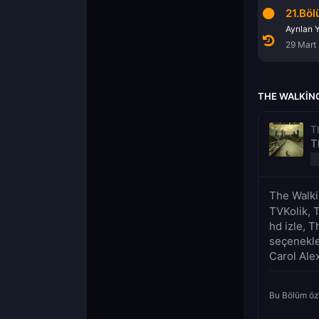
19.Bölüm
20.Bölüm
21.Bö
Bir Yer Daha
Kıymık
Ayrılan Y
15 Mart 2021
22 Mart 2021
29 Mart
THE WALKING
T
T
The Walki
TVKolik, 
hd izle, T
seçenekler
Carol Alex
Bu Bölüm öz