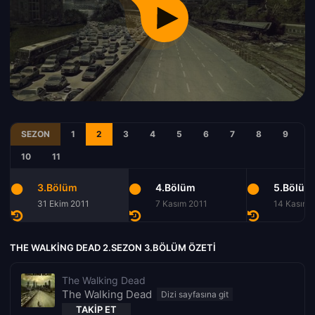
SEZON
1
2
3
4
5
6
7
8
9
10
11
3.Bölüm
4.Bölüm
5.Bölüm
31 Ekim 2011
7 Kasım 2011
14 Kasım 
THE WALKING DEAD 2.SEZON 3.BÖLÜM ÖZETI
The Walking Dead
The Walking Dead
TAKIP ET