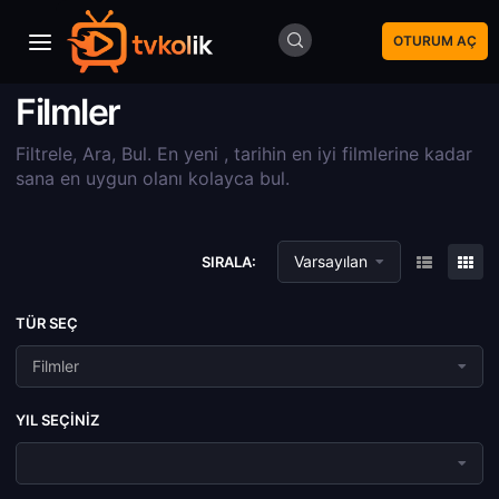
OTURUM AÇ
Filmler
Filtrele, Ara, Bul. En yeni , tarihin en iyi filmlerine kadar
sana en uygun olanı kolayca bul.
Varsayılan
SIRALA:
TÜR SEÇ
Filmler
YIL SEÇINIZ