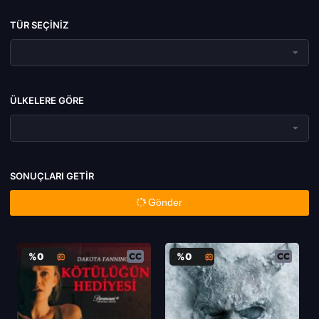
TÜR SEÇINIZ
ÜLKELERE GÖRE
SONUÇLARI GETIR
Gönder
%0
%0