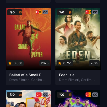
%0
%0
6.038
2025
6.751
2025
Ballad of a Small Player izle
Eden izle
Dram Filmleri
,
Gerilim Filmleri
,
Gizem Filmleri
Dram Filmleri
,
Suç Filmleri
,
Gerilim Filmleri
%0
%0