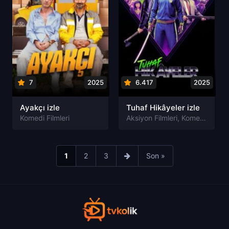
7
2025
6.417
2025
Ayakçı izle
Tuhaf Hikâyeler izle
Komedi Filmleri
Aksiyon Filmleri
,
Komedi Filmleri
1
2
3
Son »