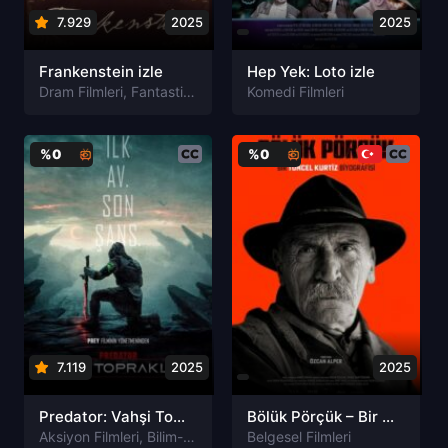
7.929
2025
2025
Frankenstein izle
Hep Yek: Loto izle
Dram Filmleri
,
Fantastik Filmleri
,
Komedi Filmleri
Korku Filmleri
%0
%0
7.119
2025
2025
Predator: Vahşi Topraklar izle
Bölük Pörçük – Bir Tuncel Kurtiz Biyografisi izle
Aksiyon Filmleri
,
Bilim-Kurgu Filmleri
Belgesel Filmleri
,
Macera Filmleri