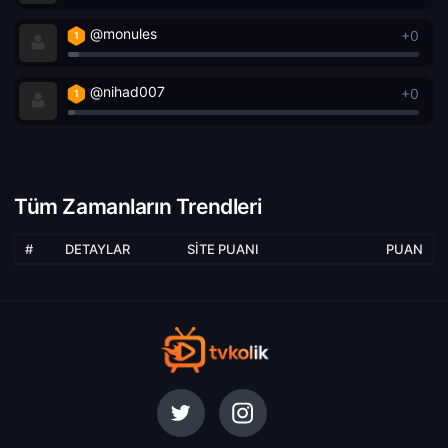
@monules
+0
1
@nihad007
+0
1
Tüm Zamanların Trendleri
#
DETAYLAR
SITE PUANI
PUAN