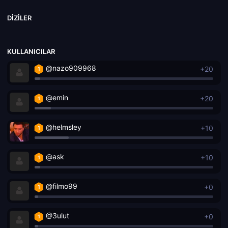
DIZILER
KULLANICILAR
@nazo909968
+20
1
@emin
+20
1
@helmsley
+10
1
@ask
+10
1
@filmo99
+0
1
@3ulut
+0
1