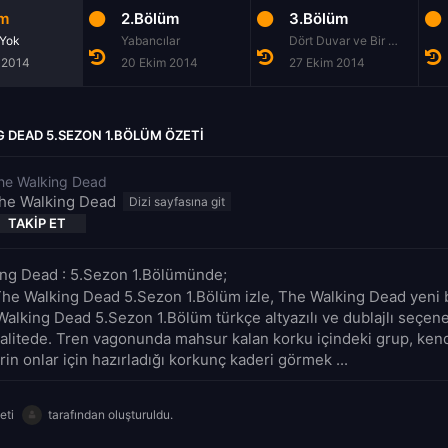
üm
2.Bölüm
3.Bölüm
 Yok
Yabancılar
Dört Duvar ve Bir Çatı
 2014
20 Ekim 2014
27 Ekim 2014
 DEAD 5.SEZON 1.BÖLÜM ÖZETI
he Walking Dead
he Walking Dead
TAKIP ET
ng Dead : 5.Sezon 1.Bölümünde;
The Walking Dead 5.Sezon 1.Bölüm izle, The Walking Dead yeni 
Walking Dead 5.Sezon 1.Bölüm türkçe altyazılı ve dublajlı seçene
alitede. Tren vagonunda mahsur kalan korku içindeki grup, kendi
erin onlar için hazırladığı korkunç kaderi görmek ...
eti
tarafından oluşturuldu.