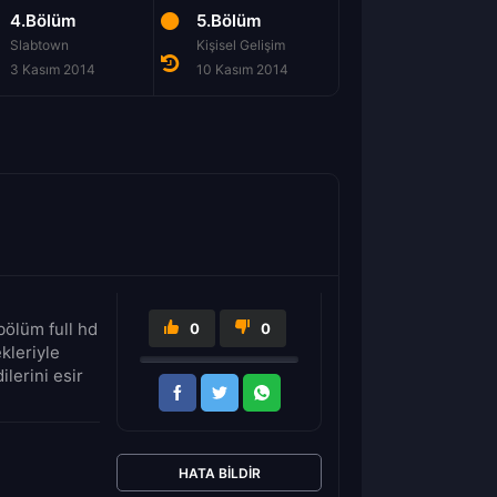
4.Bölüm
5.Bölüm
6.Bölüm
Slabtown
Kişisel Gelişim
Tükenmiş
3 Kasım 2014
10 Kasım 2014
17 Kasım 2014
bölüm full hd
0
0
kleriyle
lerini esir
HATA BILDIR