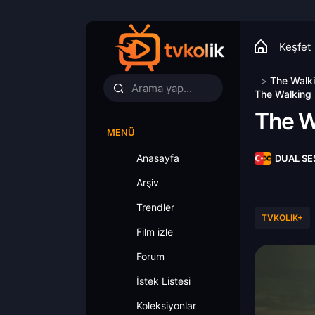
Keşfet
>
The Walk
The Walking 
The W
MENÜ
Anasayfa
DUAL SE
Arşiv
Trendler
TVKOLIK+
Film izle
Forum
İstek Listesi
Koleksiyonlar