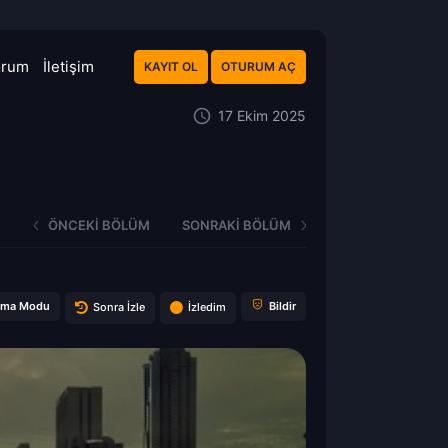
orum
İletişim
KAYIT OL
OTURUM AÇ
17 Ekim 2025
ÖNCEKI BÖLÜM
SONRAKI BÖLÜM
ema Modu
Bildir
Sonra İzle
İzledim