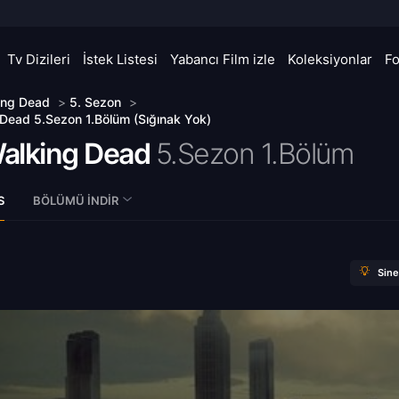
Tv Dizileri
İstek Listesi
Yabancı Film izle
Koleksiyonlar
F
ing Dead
>
5. Sezon
>
Dead 5.Sezon 1.Bölüm (Sığınak Yok)
alking Dead
5.Sezon 1.Bölüm
S
BÖLÜMÜ İNDIR
Sin