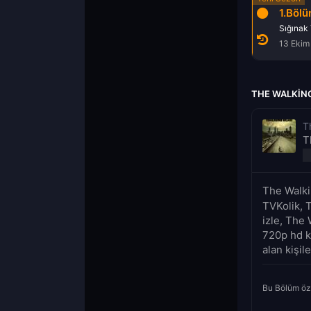
15.Bölüm
16.Bölüm
1.Böl
Biz
A
Sığınak
24 Mart 2014
31 Mart 2014
13 Ekim
THE WALKING
T
T
The Walki
TVKolik, 
izle, The 
720p hd k
alan kişil
Bu Bölüm öz