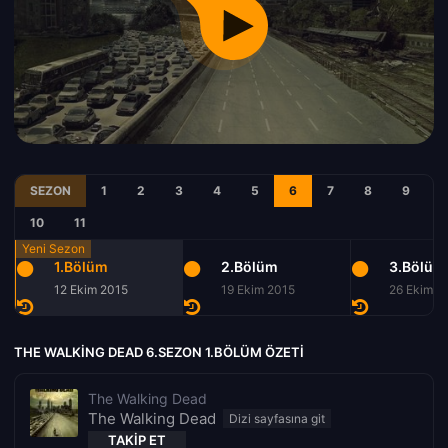
SEZON
1
2
3
4
5
6
7
8
9
10
11
1.Bölüm
2.Bölüm
3.Bölüm
12 Ekim 2015
19 Ekim 2015
26 Ekim 2
THE WALKING DEAD 6.SEZON 1.BÖLÜM ÖZETI
The Walking Dead
The Walking Dead
TAKIP ET