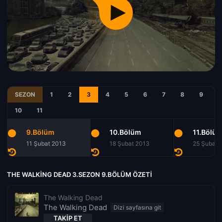
SEZON
1
2
3
4
5
6
7
8
9
10
11
9.Bölüm
10.Bölüm
11.Bölü
11 Şubat 2013
18 Şubat 2013
25 Şubat 
THE WALKING DEAD 3.SEZON 9.BÖLÜM ÖZETI
The Walking Dead
The Walking Dead
TAKIP ET