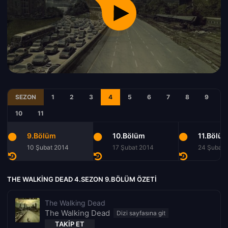
SEZON
1
2
3
4
5
6
7
8
9
10
11
9.Bölüm
10.Bölüm
11.Bölü
10 Şubat 2014
17 Şubat 2014
24 Şubat 
THE WALKING DEAD 4.SEZON 9.BÖLÜM ÖZETI
The Walking Dead
The Walking Dead
TAKIP ET