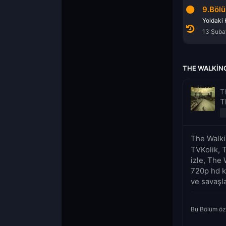
7.Bölüm
8.Bölüm
9.Böl
Bana Bir Şarkı Söyle
Kalpler Hâlâ Atıyor
Yoldaki
5 Aralık 2016
12 Aralık 2016
13 Şuba
THE WALKING
T
T
The Walki
TVKolik, 
izle, The 
720p hd ka
ve savaşlar
Bu Bölüm öz