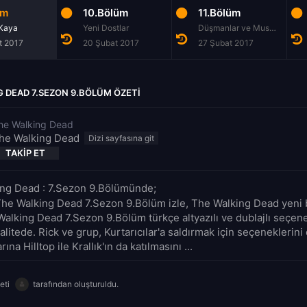
üm
10.Bölüm
11.Bölüm
 Kaya
Yeni Dostlar
Düşmanlar ve Musibetler
t 2017
20 Şubat 2017
27 Şubat 2017
 DEAD 7.SEZON 9.BÖLÜM ÖZETI
he Walking Dead
he Walking Dead
TAKIP ET
ng Dead : 7.Sezon 9.Bölümünde;
The Walking Dead 7.Sezon 9.Bölüm izle, The Walking Dead yeni 
Walking Dead 7.Sezon 9.Bölüm türkçe altyazılı ve dublajlı seçene
litede. Rick ve grup, Kurtarıcılar'a saldırmak için seçeneklerini
ına Hilltop ile Krallık'ın da katılmasını ...
eti
tarafından oluşturuldu.