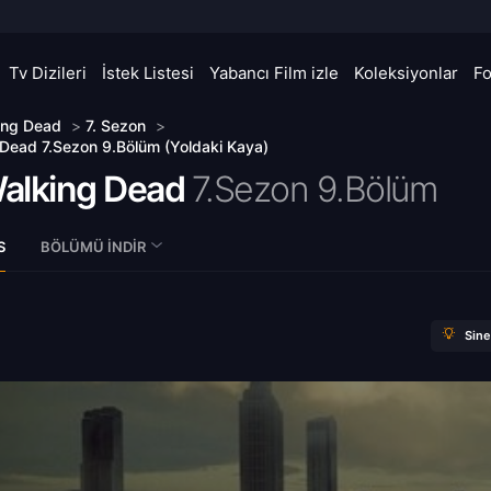
Tv Dizileri
İstek Listesi
Yabancı Film izle
Koleksiyonlar
F
ing Dead
>
7. Sezon
>
Dead 7.Sezon 9.Bölüm (Yoldaki Kaya)
alking Dead
7.Sezon 9.Bölüm
S
BÖLÜMÜ İNDIR
Sin