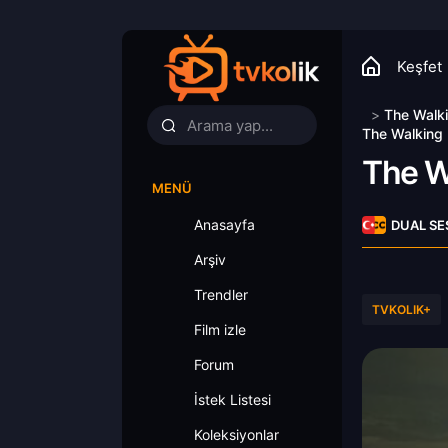
Keşfet
>
The Walk
The Walking 
The W
MENÜ
Anasayfa
DUAL SE
Arşiv
Trendler
TVKOLIK+
Film izle
Forum
İstek Listesi
Koleksiyonlar