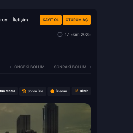
orum
İletişim
KAYIT OL
OTURUM AÇ
17 Ekim 2025
ÖNCEKI BÖLÜM
SONRAKI BÖLÜM
ema Modu
Bildir
Sonra İzle
İzledim