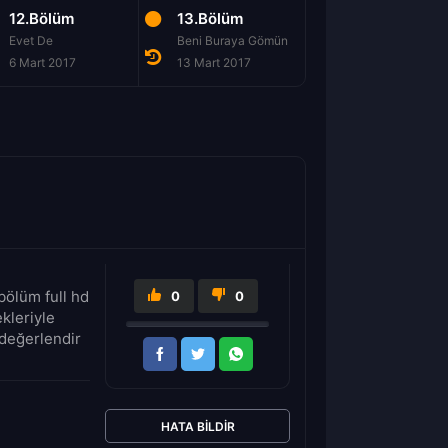
12.Bölüm
13.Bölüm
14.Bölüm
Evet De
Beni Buraya Gömün
Öteki Taraf
6 Mart 2017
13 Mart 2017
20 Mart 2017
bölüm full hd
0
0
kleriyle
 değerlendir
HATA BILDIR