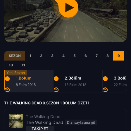
SEZON
1
2
3
4
5
6
7
8
9
10
11
1.Bölüm
2.Bölüm
3.Bölüm
8 Ekim 2018
15 Ekim 2018
22 Ekim 2
THE WALKING DEAD 9.SEZON 1.BÖLÜM ÖZETI
The Walking Dead
The Walking Dead
TAKIP ET