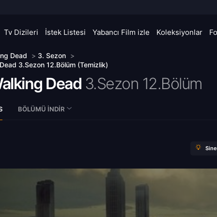
Tv Dizileri
İstek Listesi
Yabancı Film izle
Koleksiyonlar
F
ing Dead
>
3. Sezon
>
Dead 3.Sezon 12.Bölüm (Temizlik)
alking Dead
3.Sezon 12.Bölüm
S
BÖLÜMÜ İNDIR
Sin