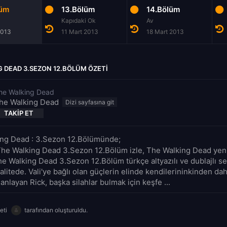
lüm
13.Bölüm
14.Bölüm
Kapıdaki Ok
Av
2013
11 Mart 2013
18 Mart 2013
 DEAD 3.SEZON 12.BÖLÜM ÖZETI
he Walking Dead
he Walking Dead
TAKIP ET
ng Dead : 3.Sezon 12.Bölümünde;
The Walking Dead 3.Sezon 12.Bölüm izle, The Walking Dead yeni
The Walking Dead 3.Sezon 12.Bölüm türkçe altyazılı ve dublajlı s
litede. Vali'ye bağlı olan güçlerin elinde kendilerininkinden dah
nlayan Rick, başka silahlar bulmak için keşfe ...
eti
tarafından oluşturuldu.