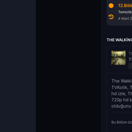
10.Bölüm
11.Bölüm
12.Bö
Ev
Ben Hain Değilim
Temizlik
18 Şubat 2013
25 Şubat 2013
4 Mart 
THE WALKING
T
T
The Walki
TVKolik, 
hd izle, 
720p hd ka
olduğunu a
Bu Bölüm öz