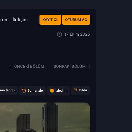
orum
İletişim
KAYIT OL
OTURUM AÇ
17 Ekim 2025
ÖNCEKI BÖLÜM
SONRAKI BÖLÜM
ema Modu
Bildir
Sonra İzle
İzledim