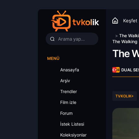
Keşfet
>
The Walk
The Walking 
The W
MENÜ
Anasayfa
DUAL SE
Arşiv
Trendler
TVKOLIK+
Film izle
Forum
İstek Listesi
Koleksiyonlar