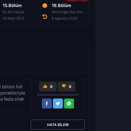
15.Bölüm
16.Bölüm
1.Bölüm
Bu Acı Hayat
Mezarlığa Hoş Geldiniz
Kazasız 30 Gün
25 Mart 2013
8 Ağustos 2026
14 Ekim 2013
 bölüm full
0
0
eçenekleriyle
a fazla silah
HATA BILDIR