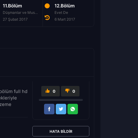
11.Bölüm
12.Bölüm
13.Bölüm
Düşmanlar ve Musibetler
Evet De
Beni Buraya Göm
27 Şubat 2017
6 Mart 2017
13 Mart 2017
bölüm full hd
0
0
kleriyle
alzeme
HATA BILDIR