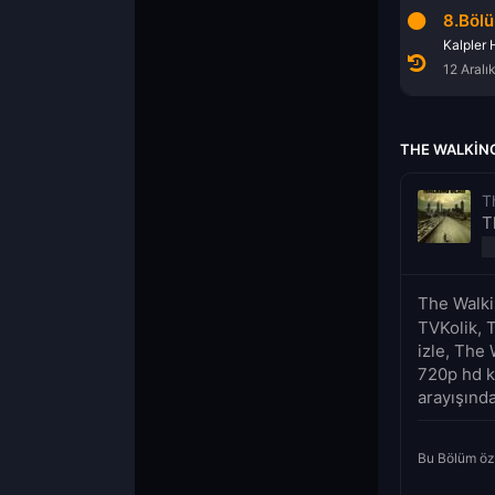
6.Bölüm
7.Bölüm
8.Böl
unu Koparanlar
Yemin
Bana Bir Şarkı Söyle
Kalpler 
28 Kasım 2016
5 Aralık 2016
12 Aralı
THE WALKING
T
T
The Walki
TVKolik, 
izle, The 
720p hd k
arayışında
Bu Bölüm öz