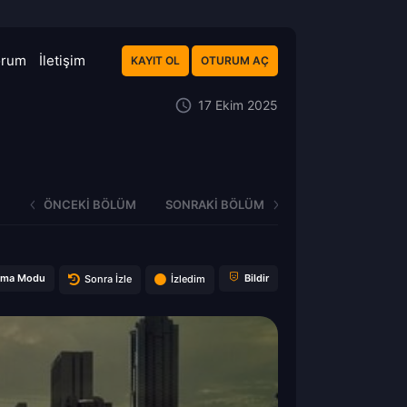
orum
İletişim
KAYIT OL
OTURUM AÇ
17 Ekim 2025
ÖNCEKI BÖLÜM
SONRAKI BÖLÜM
ema Modu
Bildir
Sonra İzle
İzledim