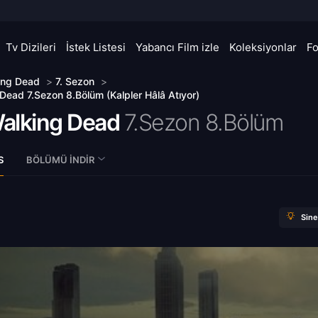
Tv Dizileri
İstek Listesi
Yabancı Film izle
Koleksiyonlar
F
ing Dead
>
7. Sezon
>
Dead 7.Sezon 8.Bölüm (Kalpler Hâlâ Atıyor)
alking Dead
7.Sezon 8.Bölüm
S
BÖLÜMÜ İNDIR
Sin