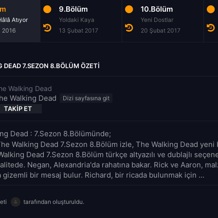
üm
9.Bölüm
10.Bölüm
Hâlâ Atıyor
Yoldaki Kaya
Yeni Dostlar
k 2016
13 Şubat 2017
20 Şubat 2017
 DEAD 7.SEZON 8.BÖLÜM ÖZETI
he Walking Dead
he Walking Dead
TAKIP ET
ng Dead : 7.Sezon 8.Bölümünde;
The Walking Dead 7.Sezon 8.Bölüm izle, The Walking Dead yeni 
Walking Dead 7.Sezon 8.Bölüm türkçe altyazılı ve dublajlı seçene
alitede. Negan, Alexandria'da rahatına bakar. Rick ve Aaron, m
 gizemli bir mesaj bulur. Richard, bir ricada bulunmak için ...
eti
tarafından oluşturuldu.