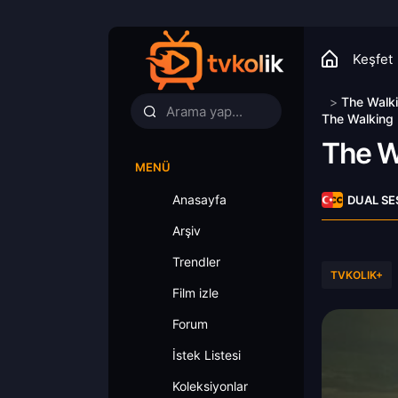
Keşfet
>
The Walk
The Walking 
The W
MENÜ
Anasayfa
DUAL SE
Arşiv
Trendler
TVKOLIK+
Film izle
Forum
İstek Listesi
Koleksiyonlar