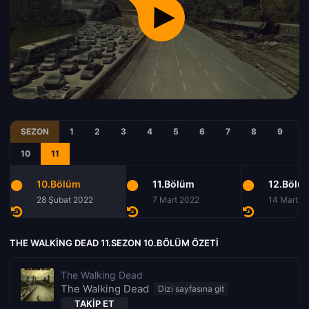
SEZON
1
2
3
4
5
6
7
8
9
10
11
10.Bölüm
11.Bölüm
12.Bölü
28 Şubat 2022
7 Mart 2022
14 Mart 2
THE WALKING DEAD 11.SEZON 10.BÖLÜM ÖZETI
The Walking Dead
The Walking Dead
TAKIP ET