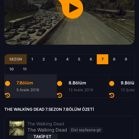
SEZON
1
2
3
4
5
6
7
8
9
10
11
7.Bölüm
8.Bölüm
9.Bölüm
5 Aralık 2016
12 Aralık 2016
13 Şubat 
THE WALKING DEAD 7.SEZON 7.BÖLÜM ÖZETI
The Walking Dead
The Walking Dead
TAKIP ET