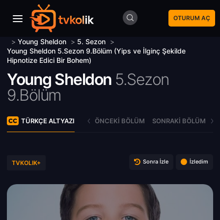
OTURUM AÇ
>
Young Sheldon
>
5. Sezon
>
Young Sheldon 5.Sezon 9.Bölüm (Yips ve İlginç Şekilde
Hipnotize Edici Bir Bohem)
Young Sheldon
5.Sezon
9.Bölüm
TÜRKÇE ALTYAZI
ÖNCEKI BÖLÜM
SONRAKI BÖLÜM
Sonra İzle
İzledim
TVKOLIK+