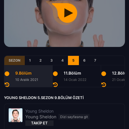
SEZON
1
2
3
4
5
6
7
9.Bölüm
11.Bölüm
12.Bölü
10 Aralık 2021
14 Ocak 2022
21 Ocak 2
YOUNG SHELDON 5.SEZON 9.BÖLÜM ÖZETI
Young Sheldon
Young Sheldon
TAKIP ET