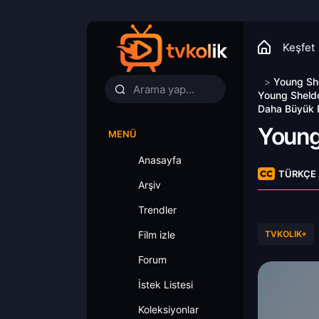
Keşfet
>
Young Sh
Young Sheldo
Daha Büyük B
Young
MENÜ
Anasayfa
TÜRKÇE 
Arşiv
Trendler
Film izle
TVKOLIK+
Forum
İstek Listesi
Koleksiyonlar