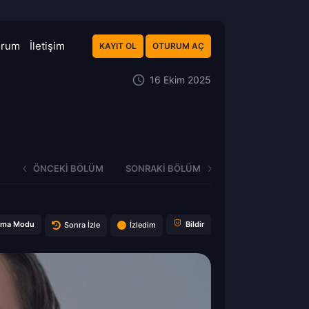
orum
İletişim
KAYIT OL
OTURUM AÇ
16 Ekim 2025
ÖNCEKI BÖLÜM
SONRAKI BÖLÜM
ema Modu
Bildir
Sonra İzle
İzledim