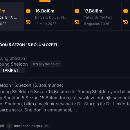
lüm
16.Bölüm
17.Bölüm
Bir Istakoz, Bir Armadillo ve Çok Daha Büyük Bir Sayı
Bir Valiz Dolusu Nakit ve Sarı Bir Palyaço Arabası
Yalnız Bir Yer Fıstığı, Sosyal Bir Kelebek ve Gerçek
2022
11 Mart 2022
6 Ağustos 2026
DON 5.SEZON 15.BÖLÜM ÖZETI
oung Sheldon
oung Sheldon
TAKIP ET
ldon : 5.Sezon 15.Bölümünde;
Young Sheldon 5.Sezon 15.Bölüm izle, Young Sheldon yeni bölüm
ng Sheldon 5.Sezon 15.Bölüm türkçe altyazılı ve dublajlı seçenek
e. Sheldon, bilim amaçlı bir seyahatte Dr. Sturgis ile Dr. Linkletter
sarpa sarar. Sheldon'ın anneannesi, ...
eti
tarafından oluşturuldu.