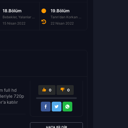
18.Bölüm
19.Bölüm
20.Bölüm
Bebekler, Yalanlar ve Görkemli Cannoli'ler
Tanrı'dan Korkan Bir Baptist ve Seksi, Çıtır Bir Koca
Sheldo
15 Nisan 2022
22 Nisan 2022
29 Nisan 2022
 full hd
0
0
leriyle 720p
'a katılır
HATA BILDIR