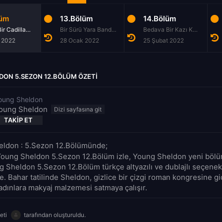
lüm
13.Bölüm
14.Bölüm
Pembe Bir Cadillac ve Şanlı Bir Kabile Dansı
Bir Sürü Yara Bandı ve Cooper Teslimi
Bedava Bir Kazı Kazan ve Kadınsı Cazibe
 2022
28 Ocak 2022
25 Şubat 2022
DON 5.SEZON 12.BÖLÜM ÖZETI
oung Sheldon
oung Sheldon
TAKIP ET
ldon : 5.Sezon 12.Bölümünde;
Young Sheldon 5.Sezon 12.Bölüm izle, Young Sheldon yeni bölüm
ng Sheldon 5.Sezon 12.Bölüm türkçe altyazılı ve dublajlı seçenek
e. Bahar tatilinde Sheldon, gizlice bir çizgi roman kongresine gi
kadınlara makyaj malzemesi satmaya çalışır.
eti
tarafından oluşturuldu.