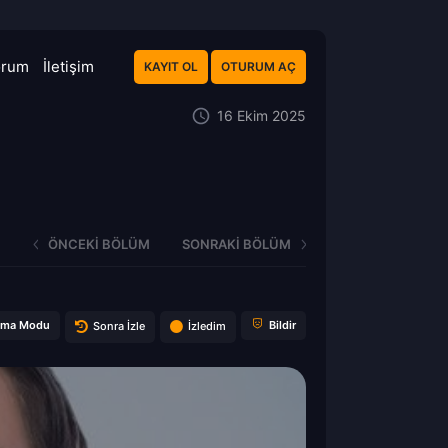
orum
İletişim
KAYIT OL
OTURUM AÇ
16 Ekim 2025
ÖNCEKI BÖLÜM
SONRAKI BÖLÜM
ema Modu
Bildir
Sonra İzle
İzledim