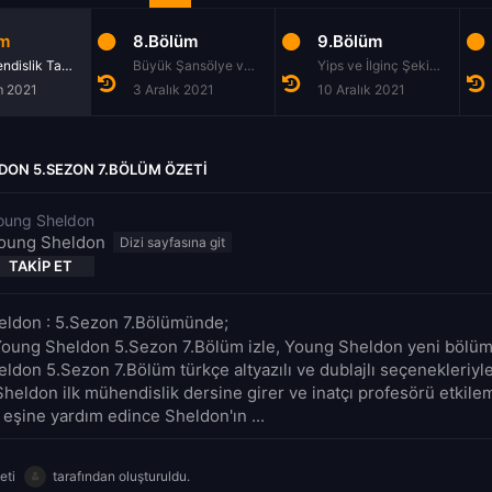
üm
8.Bölüm
9.Bölüm
Bir Mühendislik Tanıtımı ve Saç Jölesi
Büyük Şansölye ve Bir Günah İni
Yips ve İlginç Şekilde Hipnotize Edici Bir Bohem
m 2021
3 Aralık 2021
10 Aralık 2021
DON 5.SEZON 7.BÖLÜM ÖZETI
oung Sheldon
oung Sheldon
TAKIP ET
ldon : 5.Sezon 7.Bölümünde;
Young Sheldon 5.Sezon 7.Bölüm izle, Young Sheldon yeni bölüm f
ldon 5.Sezon 7.Bölüm türkçe altyazılı ve dublajlı seçenekleriyl
Sheldon ilk mühendislik dersine girer ve inatçı profesörü etkilem
 eşine yardım edince Sheldon'ın ...
eti
tarafından oluşturuldu.