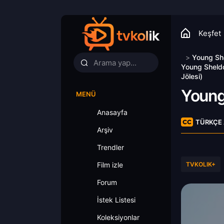
Keşfet
>
Young Sh
Young Sheldo
Jölesi)
Young
MENÜ
Anasayfa
TÜRKÇE 
Arşiv
Trendler
Film izle
TVKOLIK+
Forum
İstek Listesi
Koleksiyonlar