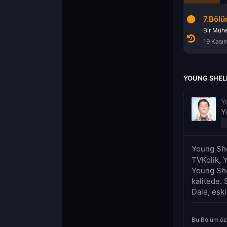
7.Böl
19 Kası
YOUNG SHEL
Y
Y
Young She
TVKolik, 
Young She
kalitede. 
Dale, eski
Bu Bölüm öz