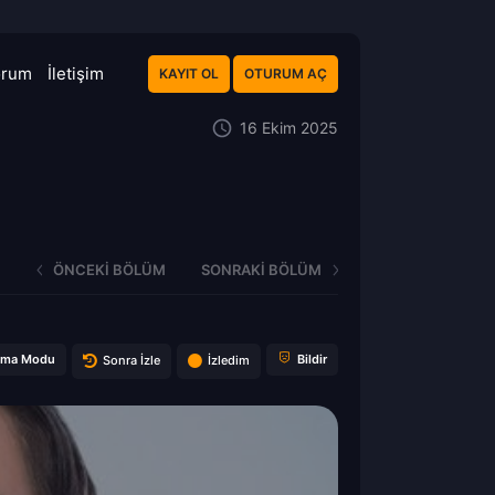
orum
İletişim
KAYIT OL
OTURUM AÇ
16 Ekim 2025
ÖNCEKI BÖLÜM
SONRAKI BÖLÜM
ema Modu
Bildir
Sonra İzle
İzledim