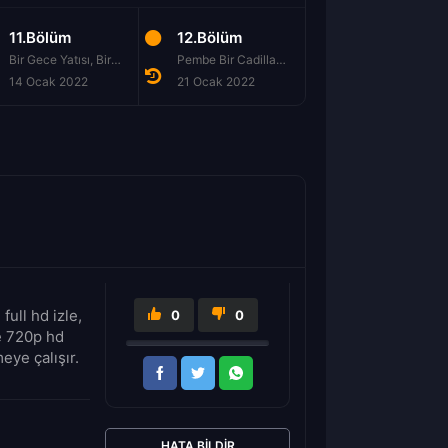
11.Bölüm
12.Bölüm
13.Bölüm
Bir Gece Yatısı, Bir Hava Durumu Sunucusu ve İğrenç Bir Alışkanlık
Pembe Bir Cadillac ve Şanlı Bir Kabile Dansı
14 Ocak 2022
21 Ocak 2022
28 Ocak 2022
ull hd izle,
0
0
e 720p hd
eye çalışır.
HATA BILDIR