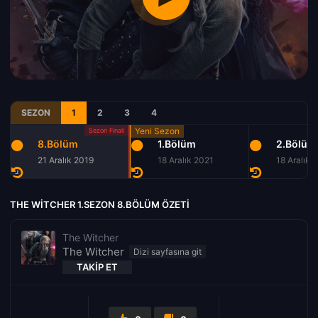
SEZON
1
2
3
4
8.Bölüm
1.Bölüm
2.Bölüm
21 Aralık 2019
18 Aralık 2021
18 Aralık 
THE WITCHER 1.SEZON 8.BÖLÜM ÖZETI
The Witcher
The Witcher
TAKIP ET