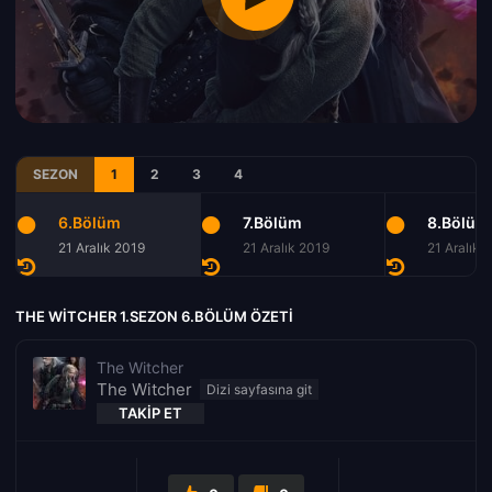
SEZON
1
2
3
4
6.Bölüm
7.Bölüm
8.Bölüm
21 Aralık 2019
21 Aralık 2019
21 Aralık 
THE WITCHER 1.SEZON 6.BÖLÜM ÖZETI
The Witcher
The Witcher
TAKIP ET