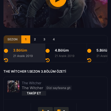
SEZON
1
2
3
4
3.Bölüm
4.Bölüm
5.Bölüm
21 Aralık 2019
21 Aralık 2019
21 Aralık 
THE WITCHER 1.SEZON 3.BÖLÜM ÖZETI
The Witcher
The Witcher
TAKIP ET