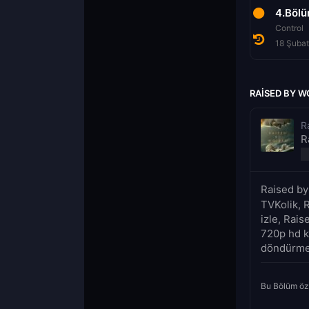
10.Bölüm
1.Bölüm
4.Böl
Başlangıç
The Collective
Control
2 Ekim 2020
4 Şubat 2022
18 Şuba
RAISED BY W
R
R
Raised by
TVKolik, 
izle, Rais
720p hd k
döndürmek
Bu Bölüm öz