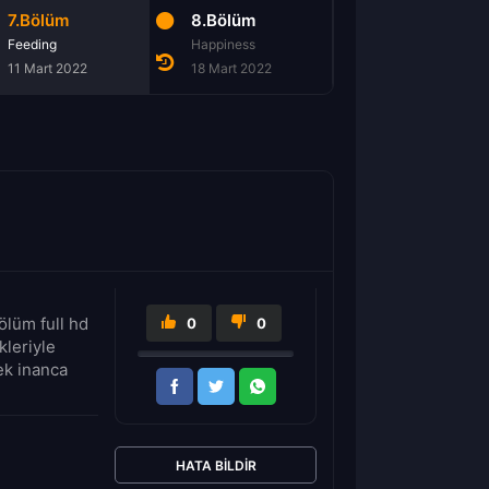
7.Bölüm
8.Bölüm
Feeding
Happiness
11 Mart 2022
18 Mart 2022
ölüm full hd
0
0
kleriyle
ek inanca
HATA BILDIR