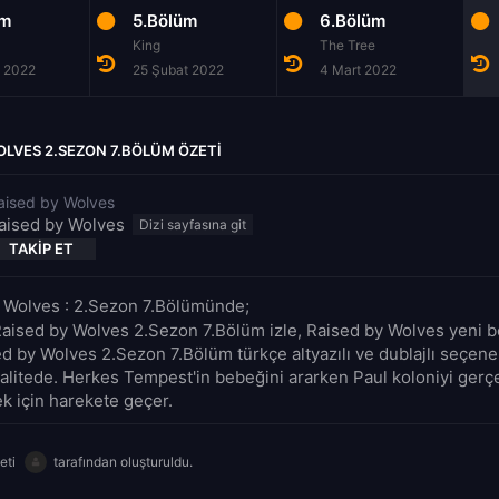
üm
5.Bölüm
6.Bölüm
King
The Tree
t 2022
25 Şubat 2022
4 Mart 2022
OLVES 2.SEZON 7.BÖLÜM ÖZETI
aised by Wolves
aised by Wolves
TAKIP ET
 Wolves : 2.Sezon 7.Bölümünde;
Raised by Wolves 2.Sezon 7.Bölüm izle, Raised by Wolves yeni b
ed by Wolves 2.Sezon 7.Bölüm türkçe altyazılı ve dublajlı seçene
alitede. Herkes Tempest'in bebeğini ararken Paul koloniyi gerç
 için harekete geçer.
eti
tarafından oluşturuldu.