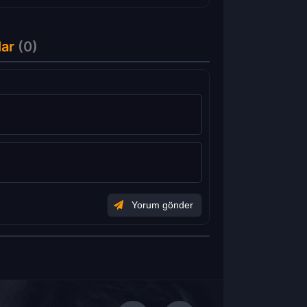
lar
(0)