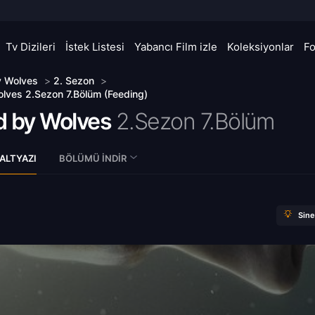
Tv Dizileri
İstek Listesi
Yabancı Film izle
Koleksiyonlar
F
y Wolves
>
2. Sezon
>
lves 2.Sezon 7.Bölüm (Feeding)
d by Wolves
2.Sezon 7.Bölüm
ALTYAZI
BÖLÜMÜ İNDIR
Sin