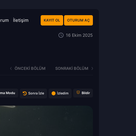
orum
İletişim
KAYIT OL
OTURUM AÇ
16 Ekim 2025
ÖNCEKI BÖLÜM
SONRAKI BÖLÜM
ema Modu
Bildir
Sonra İzle
İzledim