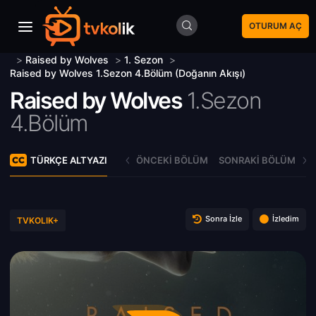
OTURUM AÇ
>
Raised by Wolves
>
1. Sezon
>
Raised by Wolves 1.Sezon 4.Bölüm (Doğanın Akışı)
Raised by Wolves
1.Sezon
4.Bölüm
TÜRKÇE ALTYAZI
ÖNCEKI BÖLÜM
SONRAKI BÖLÜM
Sonra İzle
İzledim
TVKOLIK+