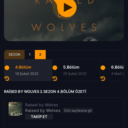
SEZON
1
2
4.Bölüm
5.Bölüm
6.Bölüm
18 Şubat 2022
25 Şubat 2022
4 Mart 20
RAISED BY WOLVES 2.SEZON 4.BÖLÜM ÖZETI
Raised by Wolves
Raised by Wolves
TAKIP ET