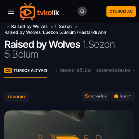
OTURUM AÇ
>
Raised by Wolves
>
1. Sezon
>
Raised by Wolves 1.Sezon 5.Bölüm (Hastalıklı Anı)
Raised by Wolves
1.Sezon
5.Bölüm
TÜRKÇE ALTYAZI
ÖNCEKI BÖLÜM
SONRAKI BÖLÜM
Sonra İzle
İzledim
TVKOLIK+