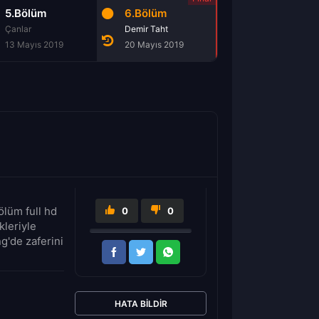
5.Bölüm
6.Bölüm
Çanlar
Demir Taht
13 Mayıs 2019
20 Mayıs 2019
lüm full hd
0
0
kleriyle
g'de zaferini
HATA BILDIR