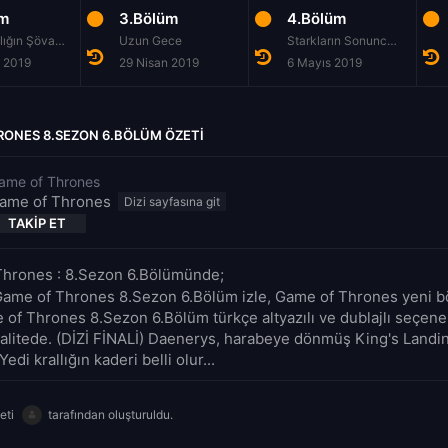
üm
3.Bölüm
4.Bölüm
Yedi Krallığın Şövalyesi
Uzun Gece
Starkların Sonuncusu
n 2019
29 Nisan 2019
6 Mayıs 2019
RONES 8.SEZON 6.BÖLÜM ÖZETI
ame of Thrones
ame of Thrones
TAKIP ET
hrones : 8.Sezon 6.Bölümünde;
Game of Thrones 8.Sezon 6.Bölüm izle, Game of Thrones yeni bö
e of Thrones 8.Sezon 6.Bölüm türkçe altyazılı ve dublajlı seçene
alitede. (DİZİ FİNALİ) Daenerys, harabeye dönmüş King's Landin
Yedi krallığın kaderi belli olur...
eti
tarafından oluşturuldu.