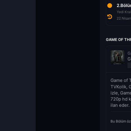
7.Bölüm
1.Bölüm
2.Böl
Ejderha Ve Kurt
Winterfell
28 Ağustos 2017
15 Nisan 2019
22 Nisa
GAME OF TH
G
G
Game of T
TVKolik, 
izle, Gam
720p hd k
ilan eder. 
Bu Bölüm öz