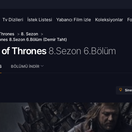
Tv Dizileri
İstek Listesi
Yabancı Film izle
Koleksiyonlar
F
Thrones
>
8. Sezon
>
nes 8.Sezon 6.Bölüm (Demir Taht)
of Thrones
8.Sezon 6.Bölüm
S
BÖLÜMÜ İNDIR
Sin