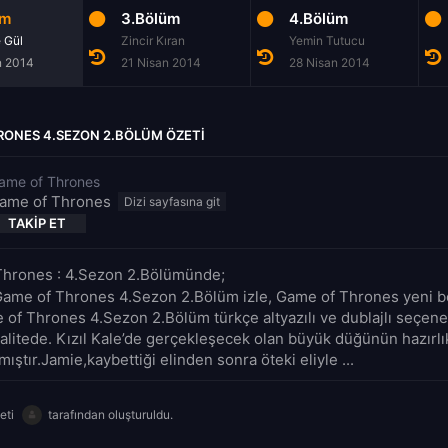
üm
3.Bölüm
4.Bölüm
 Gül
Zincir Kıran
Yemin Tutucu
n 2014
21 Nisan 2014
28 Nisan 2014
RONES 4.SEZON 2.BÖLÜM ÖZETI
ame of Thrones
ame of Thrones
TAKIP ET
hrones : 4.Sezon 2.Bölümünde;
Game of Thrones 4.Sezon 2.Bölüm izle, Game of Thrones yeni bö
e of Thrones 4.Sezon 2.Bölüm türkçe altyazılı ve dublajlı seçene
alitede. Kızıl Kale’de gerçekleşecek olan büyük düğünün hazırlık
ştır.Jamie,kaybettiği elinden sonra öteki eliyle ...
eti
tarafından oluşturuldu.