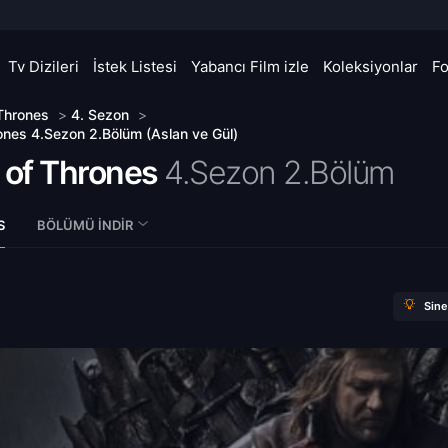
Tv Dizileri
İstek Listesi
Yabancı Film izle
Koleksiyonlar
F
Thrones
>
4. Sezon
>
nes 4.Sezon 2.Bölüm (Aslan ve Gül)
of Thrones
4.Sezon 2.Bölüm
S
BÖLÜMÜ İNDIR
Sin