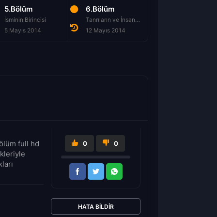
5.Bölüm
6.Bölüm
7.Bölüm
İsminin Birincisi
Tanrıların ve İnsanların Yasaları
Alaycı Kuş
5 Mayıs 2014
12 Mayıs 2014
19 Mayıs 2014
lüm full hd
0
0
kleriyle
ları
HATA BILDIR