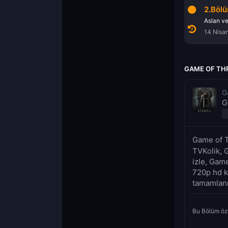
10.Bölüm
1.Bölüm
2.Böl
stamere Yağmurları
Mhysa
İki Kılıç
Aslan ve
10 Haziran 2013
7 Nisan 2014
14 Nisa
GAME OF TH
G
G
Game of T
TVKolik, 
izle, Gam
720p hd k
tamamlanmı
Bu Bölüm öz