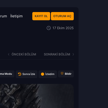
orum
İletişim
KAYIT OL
OTURUM AÇ
17 Ekim 2025
ÖNCEKI BÖLÜM
SONRAKI BÖLÜM
ema Modu
Bildir
Sonra İzle
İzledim