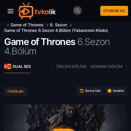
OTURUM AÇ
>
Game of Thrones
>
6. Sezon
>
Game of Thrones 6.Sezon 4.Bölüm (Yabancının Kitabı)
Game of Thrones
6.Sezon
4.Bölüm
DUAL SES
ÖNCEKI BÖLÜM
SONRAKI BÖLÜM
Sonra İzle
İzledim
TVKOLIK+