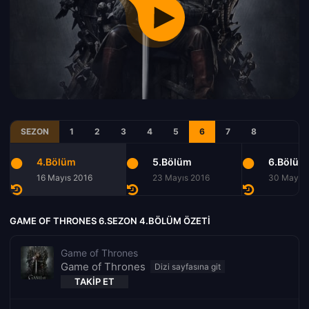
SEZON
1
2
3
4
5
6
7
8
4.Bölüm
5.Bölüm
6.Bölüm
16 Mayıs 2016
23 Mayıs 2016
30 Mayıs 
GAME OF THRONES 6.SEZON 4.BÖLÜM ÖZETI
Game of Thrones
Game of Thrones
TAKIP ET