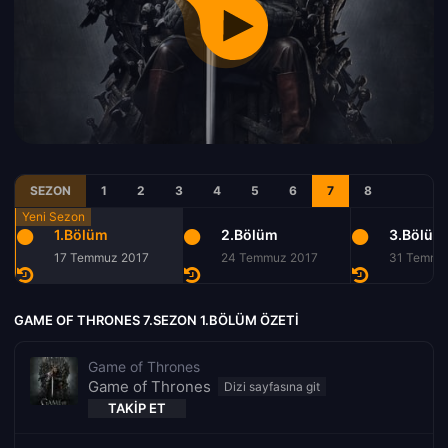
SEZON
1
2
3
4
5
6
7
8
1.Bölüm
2.Bölüm
3.Bölüm
17 Temmuz 2017
24 Temmuz 2017
31 Temmu
GAME OF THRONES 7.SEZON 1.BÖLÜM ÖZETI
Game of Thrones
Game of Thrones
TAKIP ET