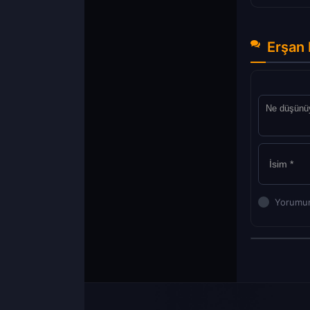
Erşan 
Yorumun