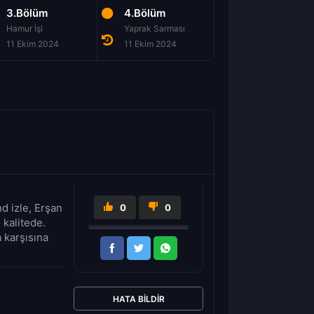
3.Bölüm
4.Bölüm
5.Bölüm
Hamur İşi
Yaprak Sarması
Acı Baba
11 Ekim 2024
11 Ekim 2024
11 Ekim 2024
d izle, Erşan
0
0
 kalitede.
 karşısına
HATA BILDIR