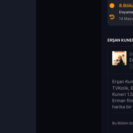
6.Bölüm
7.Bölüm
8.Böl
Blue Box
Er-Man
Doyama
14 Mayıs 2022
14 Mayıs 2022
14 Mayı
ERŞAN KUNER
E
E
Erşan Kun
TVKolik, E
Kuneri 1.S
Erman film
harika bir
Bu Bölüm öz