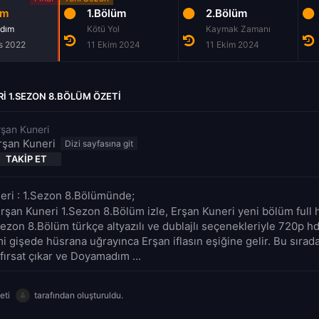
üm
1.Bölüm
2.Bölüm
dım
Kötü Yol
Kaymak Zamanı
s 2022
11 Ekim 2024
11 Ekim 2024
I 1.SEZON 8.BÖLÜM ÖZETI
rşan Kuneri
rşan Kuneri
TAKIP ET
eri : 1.Sezon 8.Bölümünde;
rşan Kuneri 1.Sezon 8.Bölüm izle, Erşan Kuneri yeni bölüm full h
ezon 8.Bölüm türkçe altyazılı ve dublajlı seçenekleriyle 720p hd
i gişede hüsrana uğrayınca Erşan iflasın eşiğine gelir. Bu sırada
 fırsat çıkar ve Doyamadım ...
eti
tarafından oluşturuldu.