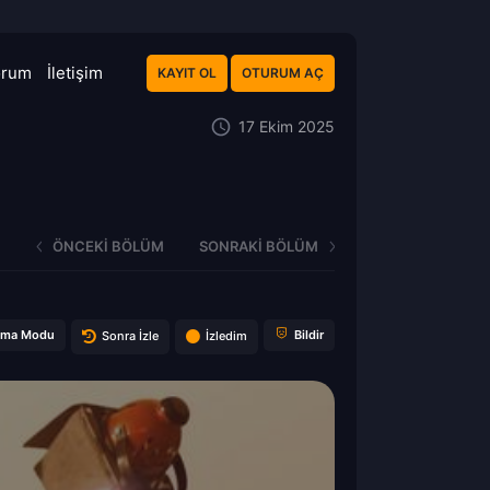
orum
İletişim
KAYIT OL
OTURUM AÇ
17 Ekim 2025
ÖNCEKI BÖLÜM
SONRAKI BÖLÜM
ema Modu
Bildir
Sonra İzle
İzledim