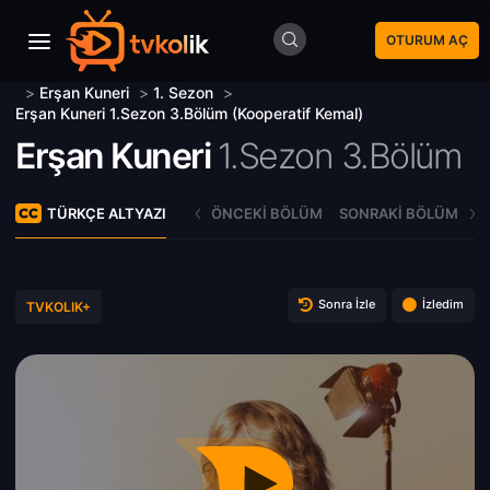
OTURUM AÇ
>
Erşan Kuneri
>
1. Sezon
>
Erşan Kuneri 1.Sezon 3.Bölüm (Kooperatif Kemal)
Erşan Kuneri
1.Sezon 3.Bölüm
TÜRKÇE ALTYAZI
ÖNCEKI BÖLÜM
SONRAKI BÖLÜM
Sonra İzle
İzledim
TVKOLIK+