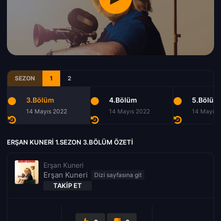
SEZON
1
2
3.Bölüm
4.Bölüm
5.Bölüm
14 Mayıs 2022
14 Mayıs 2022
14 Mayıs 
ERŞAN KUNERI 1.SEZON 3.BÖLÜM ÖZETI
Erşan Kuneri
Erşan Kuneri
TAKIP ET