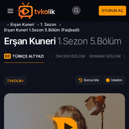
OTURUM AÇ
>
Erşan Kuneri
>
1. Sezon
>
Erşan Kuneri 1.Sezon 5.Bölüm (Faqbadi)
Erşan Kuneri
1.Sezon 5.Bölüm
TÜRKÇE ALTYAZI
ÖNCEKI BÖLÜM
SONRAKI BÖLÜM
Sonra İzle
İzledim
TVKOLIK+