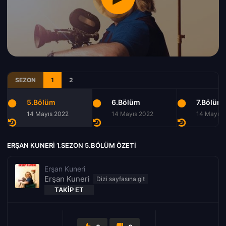
SEZON
1
2
5.Bölüm
6.Bölüm
7.Bölüm
14 Mayıs 2022
14 Mayıs 2022
14 Mayıs 
ERŞAN KUNERI 1.SEZON 5.BÖLÜM ÖZETI
Erşan Kuneri
Erşan Kuneri
TAKIP ET