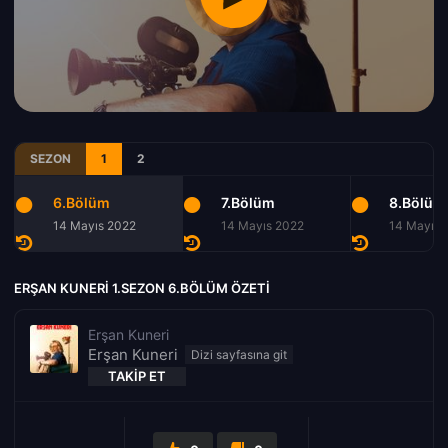
SEZON
1
2
6.Bölüm
7.Bölüm
8.Bölüm
14 Mayıs 2022
14 Mayıs 2022
14 Mayıs 
ERŞAN KUNERI 1.SEZON 6.BÖLÜM ÖZETI
Erşan Kuneri
Erşan Kuneri
TAKIP ET