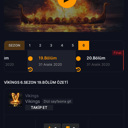
SEZON
1
2
3
4
5
6
ölüm
19.Bölüm
20.Bölüm
alık 2020
31 Aralık 2020
31 Aralık 2020
VIKINGS 6.SEZON 19.BÖLÜM ÖZETI
Vikings
Vikings
TAKIP ET