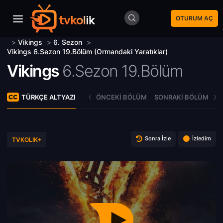
OTURUM AÇ
>
Vikings
>
6. Sezon
>
Vikings 6.Sezon 19.Bölüm (Ormandaki Yaratıklar)
Vikings
6.Sezon 19.Bölüm
TÜRKÇE ALTYAZI
ÖNCEKI BÖLÜM
SONRAKI BÖLÜM
Sonra İzle
İzledim
TVKOLIK+