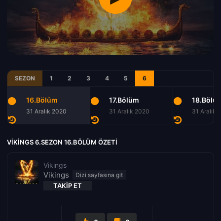
SEZON
1
2
3
4
5
6
16.Bölüm
17.Bölüm
18.Bölü
31 Aralık 2020
31 Aralık 2020
31 Aralık 
VIKINGS 6.SEZON 16.BÖLÜM ÖZETI
Vikings
Vikings
TAKIP ET