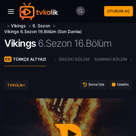
OTURUM AÇ
>
Vikings
>
6. Sezon
>
Vikings 6.Sezon 16.Bölüm (Son Damla)
Vikings
6.Sezon 16.Bölüm
TÜRKÇE ALTYAZI
ÖNCEKI BÖLÜM
SONRAKI BÖLÜM
Sonra İzle
İzledim
TVKOLIK+