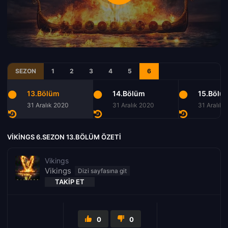
SEZON
1
2
3
4
5
6
13.Bölüm
14.Bölüm
15.Bölü
31 Aralık 2020
31 Aralık 2020
31 Aralık 
VIKINGS 6.SEZON 13.BÖLÜM ÖZETI
Vikings
Vikings
TAKIP ET
0
0