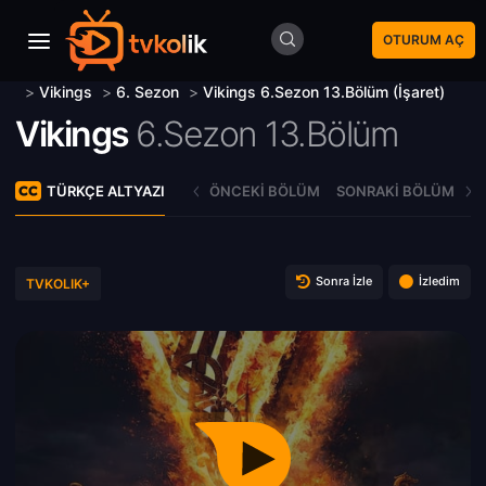
OTURUM AÇ
>
Vikings
>
6. Sezon
>
Vikings 6.Sezon 13.Bölüm (İşaret)
Vikings
6.Sezon 13.Bölüm
TÜRKÇE ALTYAZI
ÖNCEKI BÖLÜM
SONRAKI BÖLÜM
Sonra İzle
İzledim
TVKOLIK+