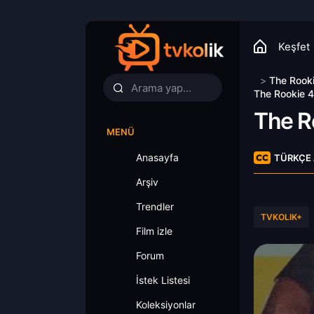
Keşfet
>
The Rook
The Rookie 4
The R
MENÜ
Anasayfa
TÜRKÇE 
Arşiv
Trendler
TVKOLIK+
Film izle
Forum
İstek Listesi
Koleksiyonlar