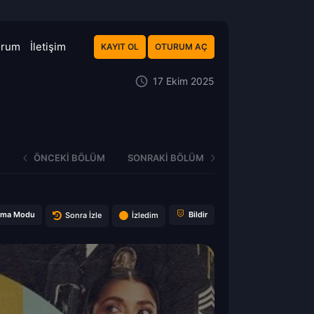
orum
İletişim
KAYIT OL
OTURUM AÇ
17 Ekim 2025
ÖNCEKI BÖLÜM
SONRAKI BÖLÜM
ema Modu
Bildir
Sonra İzle
İzledim