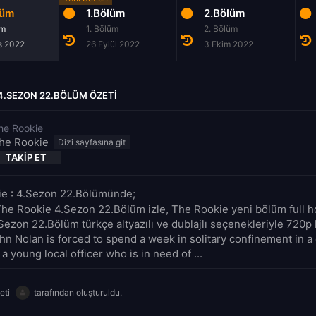
lüm
1.Bölüm
2.Bölüm
üm
1. Bölüm
2. Bölüm
s 2022
26 Eylül 2022
3 Ekim 2022
4.SEZON 22.BÖLÜM ÖZETI
he Rookie
he Rookie
TAKIP ET
e : 4.Sezon 22.Bölümünde;
The Rookie 4.Sezon 22.Bölüm izle, The Rookie yeni bölüm full hd
Sezon 22.Bölüm türkçe altyazılı ve dublajlı seçenekleriyle 720p 
ohn Nolan is forced to spend a week in solitary confinement in a
a young local officer who is in need of ...
eti
tarafından oluşturuldu.