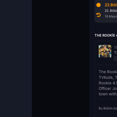
20.Bölüm
21.Bölüm
22.Bö
20. Bölüm
21. Bölüm
22. Böl
2 Mayıs 2022
9 Mayıs 2022
16 Mayı
THE ROOKIE 
T
T
The Rooki
TVKolik, 
Rookie 4.
Officer J
town with 
Bu Bölüm öz