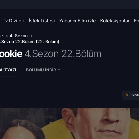
Tv Dizileri
İstek Listesi
Yabancı Film izle
Koleksiyonlar
F
ie
>
4. Sezon
>
.Sezon 22.Bölüm (22. Bölüm)
ookie
4.Sezon 22.Bölüm
ALTYAZI
BÖLÜMÜ İNDIR
Sin