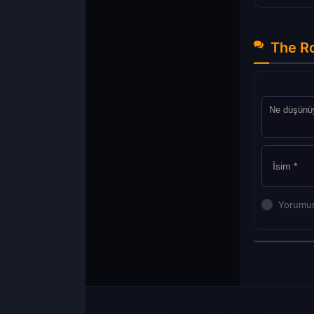
The Ro
Yorumun