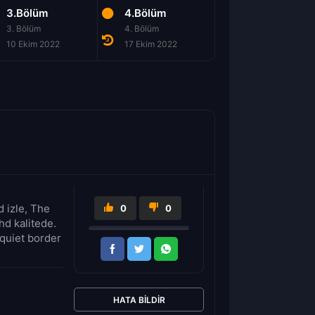
3.Bölüm
4.Bölüm
5.Bölüm
3. Bölüm
4. Bölüm
5. Bölüm
10 Ekim 2022
17 Ekim 2022
24 Ekim 2022
 izle, The
0
0
hd kalitede.
 quiet border
HATA BILDIR