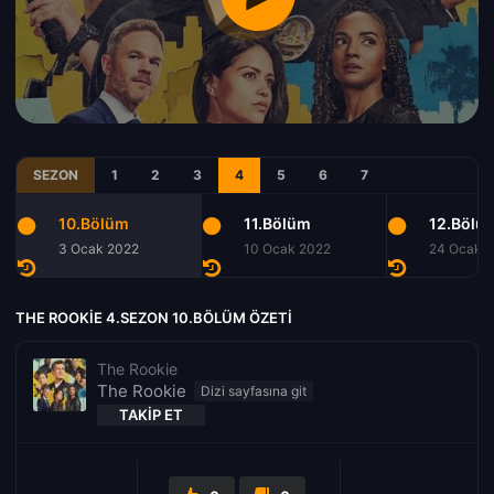
SEZON
1
2
3
4
5
6
7
10.Bölüm
11.Bölüm
12.Bölü
3 Ocak 2022
10 Ocak 2022
24 Ocak 
THE ROOKIE 4.SEZON 10.BÖLÜM ÖZETI
The Rookie
The Rookie
TAKIP ET