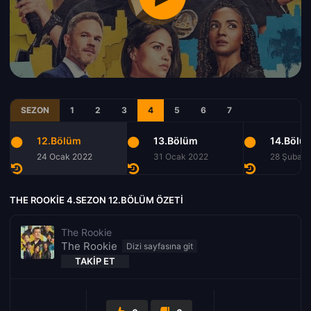
SEZON
1
2
3
4
5
6
7
12.Bölüm
13.Bölüm
14.Bölü
24 Ocak 2022
31 Ocak 2022
28 Şubat 
THE ROOKIE 4.SEZON 12.BÖLÜM ÖZETI
The Rookie
The Rookie
TAKIP ET