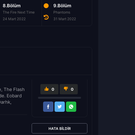
8.Bölüm
9.Bölüm
10.Bölüm
The Fire Next Time
Phantoms
Reckless
24 Mart 2022
31 Mart 2022
7 Nisan 2022
e, The Flash
0
0
ede. Eobard
Darhk,
HATA BILDIR