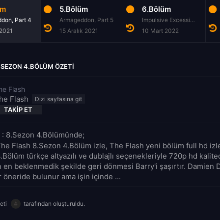
üm
5.Bölüm
6.Bölüm
don, Part 4
Armageddon, Part 5
Impulsive Excessive Disorder
 2021
15 Aralık 2021
10 Mart 2022
.SEZON 4.BÖLÜM ÖZETI
he Flash
he Flash
TAKIP ET
 : 8.Sezon 4.Bölümünde;
The Flash 8.Sezon 4.Bölüm izle, The Flash yeni bölüm full hd izl
.Bölüm türkçe altyazılı ve dublajlı seçenekleriyle 720p hd kalit
 en beklenmedik şekilde geri dönmesi Barry'i şaşırtır. Damien 
r öneride bulunur ama işin içinde ...
eti
tarafından oluşturuldu.