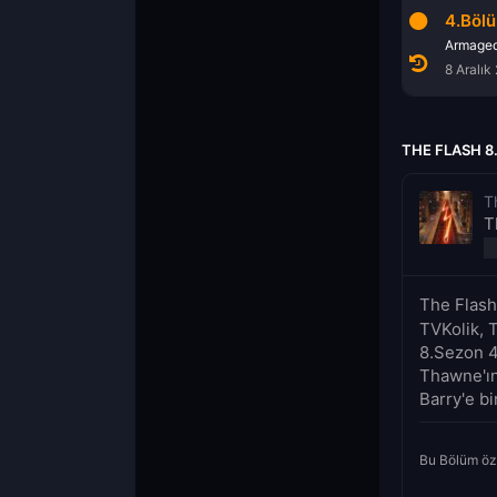
16.Bölüm
3.Bölüm
4.Böl
P.O.W.
Armageddon, Part 3
Armaged
7 Temmuz 2021
1 Aralık 2021
8 Aralık
THE FLASH 8
T
T
The Flash
TVKolik, 
8.Sezon 4
Thawne'ın
Barry'e bi
Bu Bölüm öz