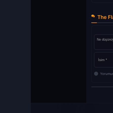
The Fl
Yorumun