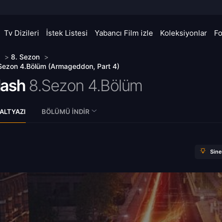
Tv Dizileri
İstek Listesi
Yabancı Film izle
Koleksiyonlar
F
>
8. Sezon
>
Sezon 4.Bölüm (Armageddon, Part 4)
lash
8.Sezon 4.Bölüm
ALTYAZI
BÖLÜMÜ İNDIR
Sin