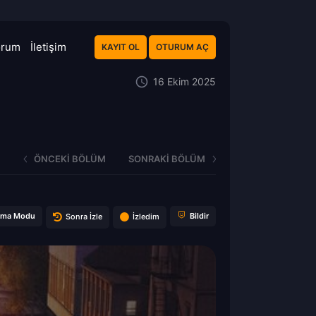
orum
İletişim
KAYIT OL
OTURUM AÇ
16 Ekim 2025
ÖNCEKI BÖLÜM
SONRAKI BÖLÜM
ema Modu
Bildir
Sonra İzle
İzledim