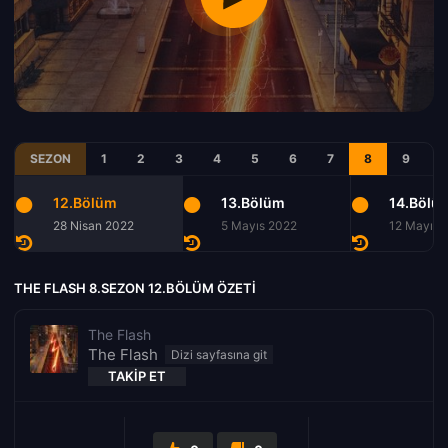
SEZON
1
2
3
4
5
6
7
8
9
12.Bölüm
13.Bölüm
14.Bölü
28 Nisan 2022
5 Mayıs 2022
12 Mayıs 
THE FLASH 8.SEZON 12.BÖLÜM ÖZETI
The Flash
The Flash
TAKIP ET