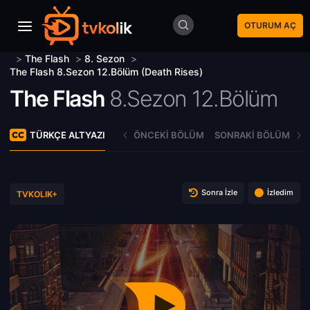
OTURUM AÇ
>
The Flash
>
8. Sezon
>
The Flash 8.Sezon 12.Bölüm (Death Rises)
The Flash
8.Sezon 12.Bölüm
TÜRKÇE ALTYAZI
ÖNCEKI BÖLÜM
SONRAKI BÖLÜM
Sonra İzle
İzledim
TVKOLIK+