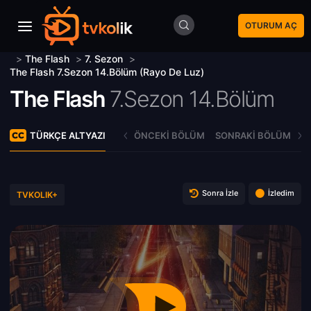
OTURUM AÇ
>
The Flash
>
7. Sezon
>
The Flash 7.Sezon 14.Bölüm (Rayo De Luz)
The Flash
7.Sezon 14.Bölüm
TÜRKÇE ALTYAZI
ÖNCEKI BÖLÜM
SONRAKI BÖLÜM
Sonra İzle
İzledim
TVKOLIK+