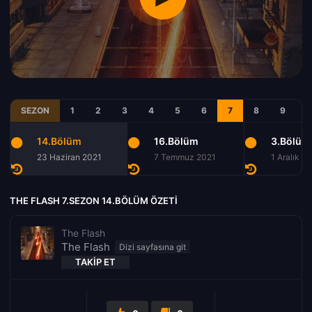
SEZON
1
2
3
4
5
6
7
8
9
14.Bölüm
16.Bölüm
3.Bölüm
23 Haziran 2021
7 Temmuz 2021
1 Aralık 2
THE FLASH 7.SEZON 14.BÖLÜM ÖZETI
The Flash
The Flash
TAKIP ET