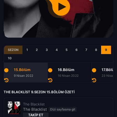
SEZON
1
2
3
4
5
6
7
8
9
10
15.Bölüm
16.Bölüm
17.Bölü
9 Nisan 2022
16 Nisan 2022
23 Nisan 
THE BLACKLIST 9.SEZON 15.BÖLÜM ÖZETI
The Blacklist
The Blacklist
TAKIP ET