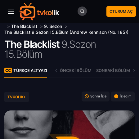
OTURUM AÇ
>
The Blacklist
>
9. Sezon
>
The Blacklist 9.Sezon 15.Bölüm (Andrew Kennison (No. 185))
The Blacklist
9.Sezon
15.Bölüm
TÜRKÇE ALTYAZI
ÖNCEKI BÖLÜM
SONRAKI BÖLÜM
Sonra İzle
İzledim
TVKOLIK+