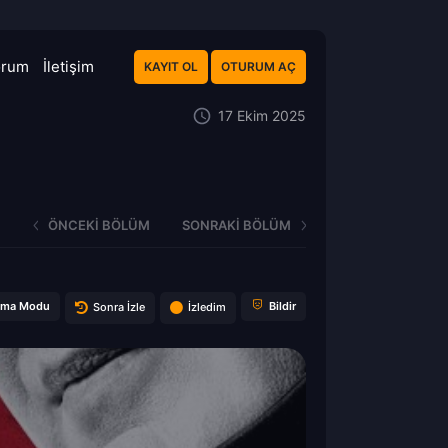
orum
İletişim
KAYIT OL
OTURUM AÇ
17 Ekim 2025
ÖNCEKI BÖLÜM
SONRAKI BÖLÜM
ema Modu
Bildir
Sonra İzle
İzledim