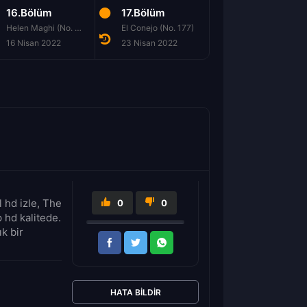
16.Bölüm
17.Bölüm
18.Bölüm
Helen Maghi (No. 172)
El Conejo (No. 177)
16 Nisan 2022
23 Nisan 2022
30 Nisan 2022
l hd izle, The
0
0
 hd kalitede.
k bir
HATA BILDIR