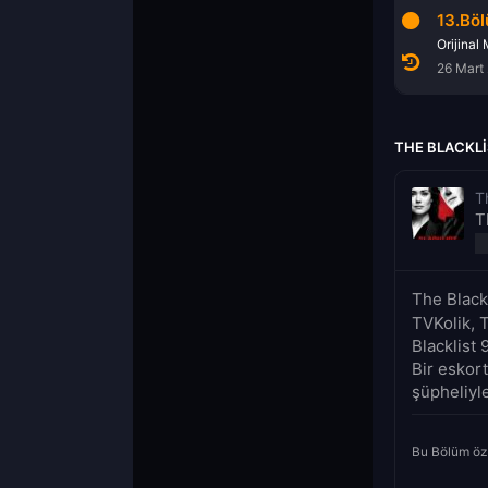
11.Bölüm
12.Bölüm
13.Bö
cane Kablosuz (No. 154)
Konglomera (No. 142)
Başkan (No. 171)
5 Mart 2022
19 Mart 2022
26 Mart
THE BLACKLI
T
T
The Black
TVKolik, T
Blacklist 
Bir eskort
şüpheliyle
Bu Bölüm öz