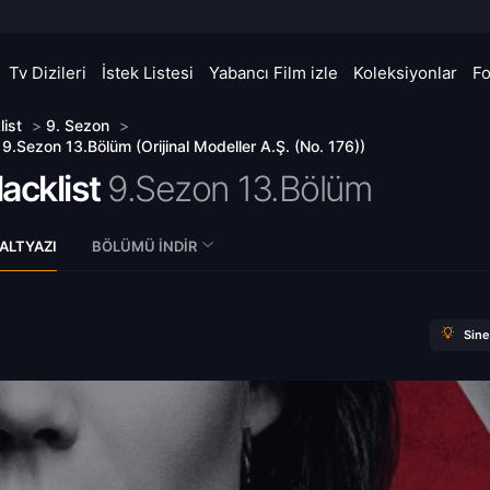
Tv Dizileri
İstek Listesi
Yabancı Film izle
Koleksiyonlar
F
list
>
9. Sezon
>
 9.Sezon 13.Bölüm (Orijinal Modeller A.Ş. (No. 176))
acklist
9.Sezon 13.Bölüm
ALTYAZI
BÖLÜMÜ İNDIR
Sin