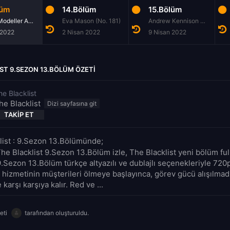
lüm
14.Bölüm
15.Bölüm
Orijinal Modeller A.Ş. (No. 176)
Eva Mason (No. 181)
Andrew Kennison (No. 185)
 2022
2 Nisan 2022
9 Nisan 2022
ST 9.SEZON 13.BÖLÜM ÖZETI
he Blacklist
he Blacklist
TAKIP ET
list : 9.Sezon 13.Bölümünde;
he Blacklist 9.Sezon 13.Bölüm izle, The Blacklist yeni bölüm ful
9.Sezon 13.Bölüm türkçe altyazılı ve dublajlı seçenekleriyle 720p
 hizmetinin müşterileri ölmeye başlayınca, görev gücü alışılmadı
 karşı karşıya kalır. Red ve ...
eti
tarafından oluşturuldu.