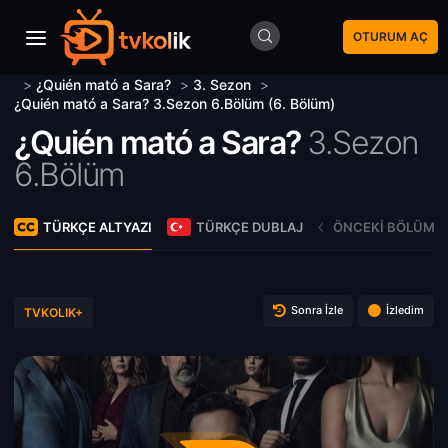
OTURUM AÇ
>
¿Quién mató a Sara?
>
3. Sezon
>
¿Quién mató a Sara? 3.Sezon 6.Bölüm (6. Bölüm)
¿Quién mató a Sara?
3.Sezon
6.Bölüm
TÜRKÇE ALTYAZI
TÜRKÇE DUBLAJ
ÖNCEKI BÖLÜM
Sonra İzle
İzledim
TVKOLIK+