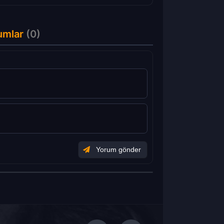
umlar
(0)