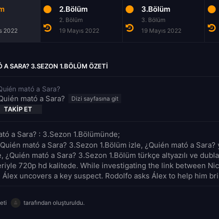
üm
2.Bölüm
3.Bölüm
2. Bölüm
3. Bölüm
s 2022
19 Mayıs 2022
19 Mayıs 2022
 A SARA? 3.SEZON 1.BÖLÜM ÖZETI
Quién mató a Sara?
Quién mató a Sara?
TAKIP ET
tó a Sara? : 3.Sezon 1.Bölümünde;
¿Quién mató a Sara? 3.Sezon 1.Bölüm izle, ¿Quién mató a Sara?
le, ¿Quién mató a Sara? 3.Sezon 1.Bölüm türkçe altyazılı ve dublaj
riyle 720p hd kalitede. While investigating the link between Ni
, Álex uncovers a key suspect. Rodolfo asks Álex to help him brin
eti
tarafından oluşturuldu.