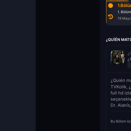
1.Böl
1. Bölüm
19 Mayı
¿QUIÉN MATÓ
¿
¿
¿Quién ma
TVKolik, 
full hd iz
seçenekle
Dr. Alanís
Bu Bölüm öz