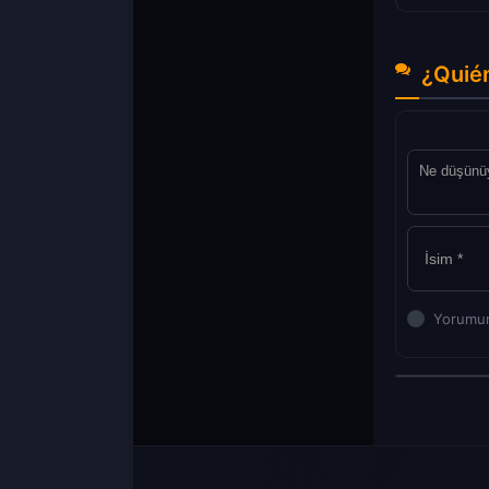
¿Quién
Yorumun