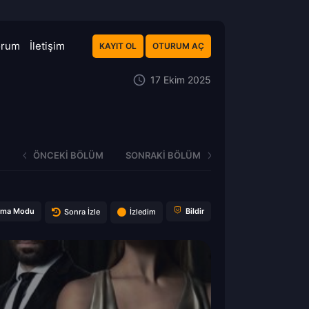
orum
İletişim
KAYIT OL
OTURUM AÇ
17 Ekim 2025
ÖNCEKI BÖLÜM
SONRAKI BÖLÜM
ema Modu
Bildir
Sonra İzle
İzledim