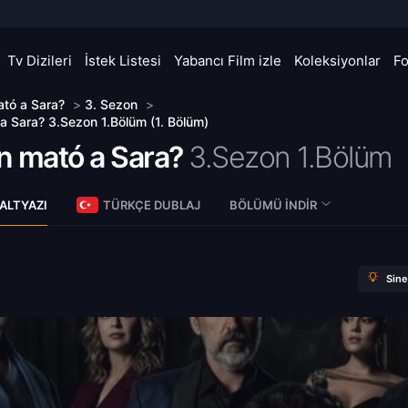
Tv Dizileri
İstek Listesi
Yabancı Film izle
Koleksiyonlar
F
tó a Sara?
>
3. Sezon
>
a Sara? 3.Sezon 1.Bölüm (1. Bölüm)
n mató a Sara?
3.Sezon 1.Bölüm
ALTYAZI
TÜRKÇE DUBLAJ
BÖLÜMÜ İNDIR
Sin