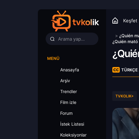
Keşfet
>
¿Quién ma
¿Quién mató 
¿Quié
MENÜ
Anasayfa
TÜRKÇE 
Arşiv
Trendler
TVKOLIK+
Film izle
Forum
İstek Listesi
Koleksiyonlar