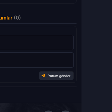
umlar
(0)