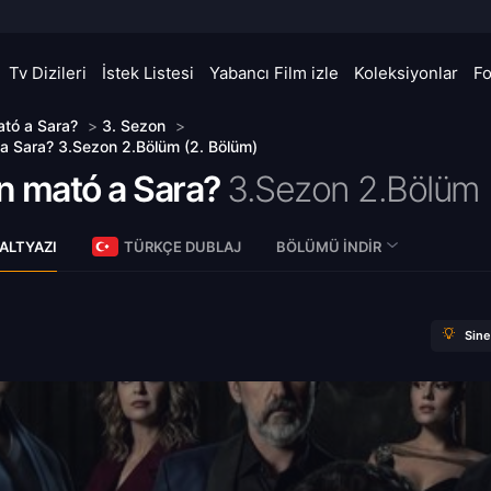
Tv Dizileri
İstek Listesi
Yabancı Film izle
Koleksiyonlar
F
tó a Sara?
>
3. Sezon
>
a Sara? 3.Sezon 2.Bölüm (2. Bölüm)
n mató a Sara?
3.Sezon 2.Bölüm
ALTYAZI
TÜRKÇE DUBLAJ
BÖLÜMÜ İNDIR
Sin