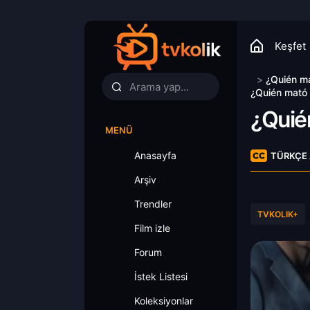
Keşfet
>
¿Quién ma
¿Quién mató 
¿Quié
MENÜ
Anasayfa
TÜRKÇE 
Arşiv
Trendler
TVKOLIK+
Film izle
Forum
İstek Listesi
Koleksiyonlar