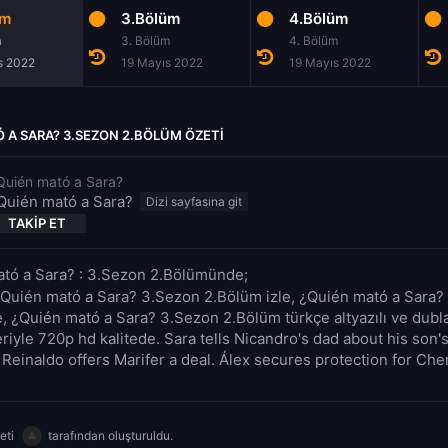
üm
3.Bölüm
4.Bölüm
m
3. Bölüm
4. Bölüm
s 2022
19 Mayıs 2022
19 Mayıs 2022
 A SARA? 3.SEZON 2.BÖLÜM ÖZETI
Quién mató a Sara?
Quién mató a Sara?
TAKIP ET
tó a Sara? : 3.Sezon 2.Bölümünde;
¿Quién mató a Sara? 3.Sezon 2.Bölüm izle, ¿Quién mató a Sara?
le, ¿Quién mató a Sara? 3.Sezon 2.Bölüm türkçe altyazılı ve dubla
riyle 720p hd kalitede. Sara tells Nicandro's dad about his son'
 Reinaldo offers Marifer a deal. Álex secures protection for Ch
eti
tarafından oluşturuldu.