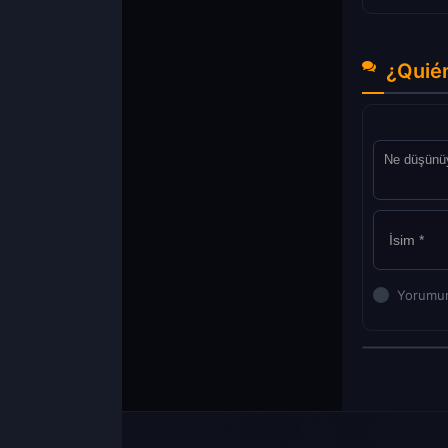
¿Quién
Yorumun