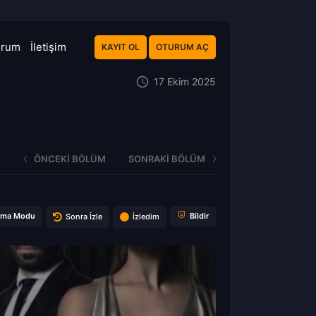
orum
İletişim
KAYIT OL
OTURUM AÇ
17 Ekim 2025
ÖNCEKI BÖLÜM
SONRAKI BÖLÜM
ema Modu
Bildir
Sonra İzle
İzledim