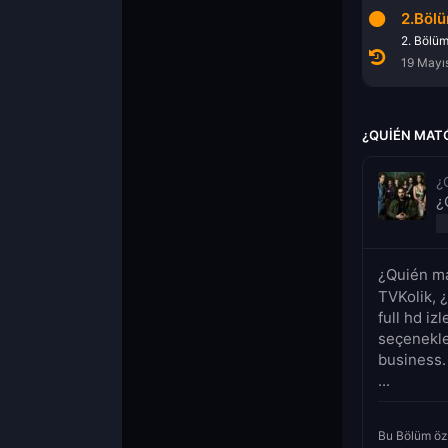
1.Bölüm
2.Böl
1. Bölüm
2. Bölü
19 Mayıs 2022
19 Mayı
¿QUIÉN MATÓ
¿
¿
¿Quién ma
TVKolik, 
full hd iz
seçenekle
business.
...
Bu Bölüm öz