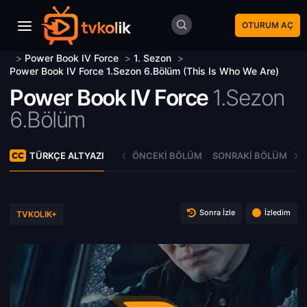
OTURUM AÇ
>
Power Book IV Force
>
1. Sezon
>
Power Book IV Force 1.Sezon 6.Bölüm (This Is Who We Are)
Power Book IV Force
1.Sezon
6.Bölüm
TÜRKÇE ALTYAZI
ÖNCEKI BÖLÜM
SONRAKI BÖLÜM
Sonra İzle
İzledim
TVKOLIK+