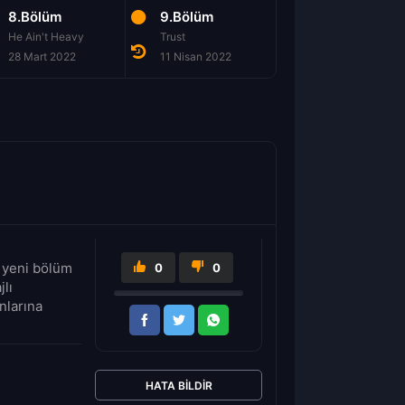
8.Bölüm
9.Bölüm
10.Bölüm
He Ain't Heavy
Trust
Family Business
28 Mart 2022
11 Nisan 2022
18 Nisan 2022
 yeni bölüm
0
0
jlı
nlarına
HATA BILDIR