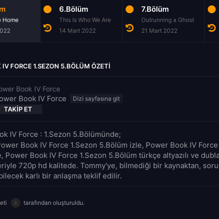
üm
6.Bölüm
7.Bölüm
e Home
This Is Who We Are
Outrunning a Ghost
2022
14 Mart 2022
21 Mart 2022
IV FORCE 1.SEZON 5.BÖLÜM ÖZETI
ower Book IV Force
ower Book IV Force
TAKIP ET
k IV Force : 1.Sezon 5.Bölümünde;
Power Book IV Force 1.Sezon 5.Bölüm izle, Power Book IV Force
le, Power Book IV Force 1.Sezon 5.Bölüm türkçe altyazılı ve dubla
riyle 720p hd kalitede. Tommy'ye, bilmediği bir kaynaktan, soru
ilecek karlı bir anlaşma teklif edilir.
eti
tarafından oluşturuldu.