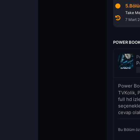
3.Bölüm
4.Bölüm
5.Böl
 the Goddamn Hill
Fire Starter
Storm Clouds
Take M
21 Şubat 2022
28 Şubat 2022
7 Mart 
POWER BOOK 
P
P
Power Boo
TVKolik, 
full hd iz
seçenekle
cevap olab
Bu Bölüm öz