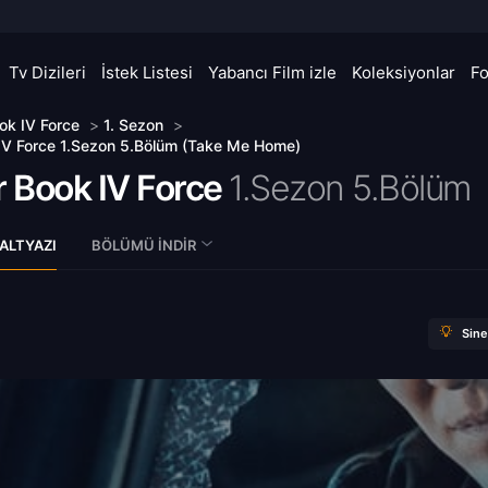
Tv Dizileri
İstek Listesi
Yabancı Film izle
Koleksiyonlar
F
ok IV Force
>
1. Sezon
>
IV Force 1.Sezon 5.Bölüm (Take Me Home)
 Book IV Force
1.Sezon 5.Bölüm
ALTYAZI
BÖLÜMÜ İNDIR
Sin