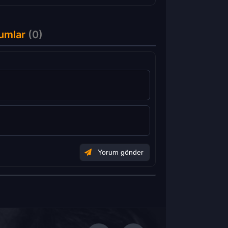
umlar
(0)