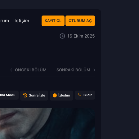
orum
İletişim
KAYIT OL
OTURUM AÇ
16 Ekim 2025
ÖNCEKI BÖLÜM
SONRAKI BÖLÜM
ema Modu
Bildir
Sonra İzle
İzledim